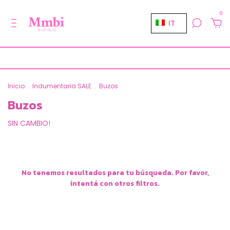
0
IT
AR
CL
ES
Inicio
.
Indumentaria SALE
.
Buzos
US
Buzos
UY
SIN CAMBIO!
No tenemos resultados para tu búsqueda. Por favor,
intentá con otros filtros.