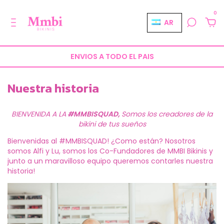
0
AR
CL
PRIMER CAMBIO GRATIS
ENVIOS A TODO EL PAIS
ES
IT
Nuestra historia
US
UY
BIENVENIDA A LA
#MMBISQUAD,
Somos los creadores de la
bikini de tus sueños
Bienvenidas al #MMBISQUAD! ¿Como están? Nosotros
somos Alfi y Lu, somos los Co-Fundadores de MMBI Bikinis y
junto a un maravilloso equipo queremos contarles nuestra
historia!